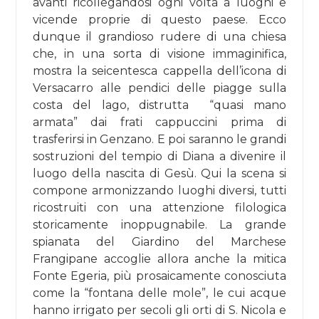
avanti ricollegandosi ogni volta a luoghi e
vicende proprie di questo paese. Ecco
dunque il grandioso rudere di una chiesa
che, in una sorta di visione immaginifica,
mostra la seicentesca cappella dell’icona di
Versacarro alle pendici delle piagge sulla
costa del lago, distrutta “quasi mano
armata” dai frati cappuccini prima di
trasferirsi in Genzano. E poi saranno le grandi
sostruzioni del tempio di Diana a divenire il
luogo della nascita di Gesù. Qui la scena si
compone armonizzando luoghi diversi, tutti
ricostruiti con una attenzione filologica
storicamente inoppugnabile. La grande
spianata del Giardino del Marchese
Frangipane accoglie allora anche la mitica
Fonte Egeria, più prosaicamente conosciuta
come la “fontana delle mole”, le cui acque
hanno irrigato per secoli gli orti di S. Nicola e